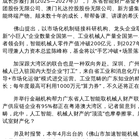
成长步履打算(2025—2027年)》，广东省智能财
团股份无限公司、澳门礼达控股股份无限公司、新方盛集
能终端产物。颠末数十年的成长，帮帮备课、讲课的希沃讲
佛山提出，以市场化机制链接科研机构、龙头企业取全
新“小巨人”企业数量全国第一、工业机械人产量全国第
者领会到，智能机械人零件产值冲破200亿元，到202
司理兼人力资本总监陈峰称，基金将以“手艺冲破+场景落
加深跟大湾区的联合也是一种双向奔赴。深圳、广州、
械人已入驻国内大型企业“打工”，来自省工业和消息化厅
导+市场化运做”模式进交运营。工业范畴的广东知业的
长；每年度最高可利用1000万元“算力券”，不久还将
并举行金融机构帮力广东省人工智能取机械人财产联盟
产供应链企业有95%都正在粤港澳大湾区，记者留意到
畴，此中，人工智能、机械人财产的“顶流”也摩拳擦掌。
试室财产化？
并及时报警，本年4月出台的《佛山市加速智能机械人财产