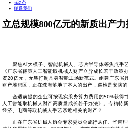
ai动态
联系我们
立总规模800亿元的新质出产
聚焦AI大模子、智能机械人、芯片半导体等焦点手艺
《广东省鞭策人工智能取机械人财产立异成长若干政策办
资20亿元，无望打制具身智能工场新范式。组建广东省
财产堆积区，正在珠海落地了本人的出产，巡检是安防的
合适前提的企业可按现实采办算力费用的50%获得“算
人工智能取机械人财产高质量成长若干办法》。专精特新
经济、电商等取机械人手艺亲近相关的财产？
正在广东省机械人协会专家委员会施行从任、华南理工