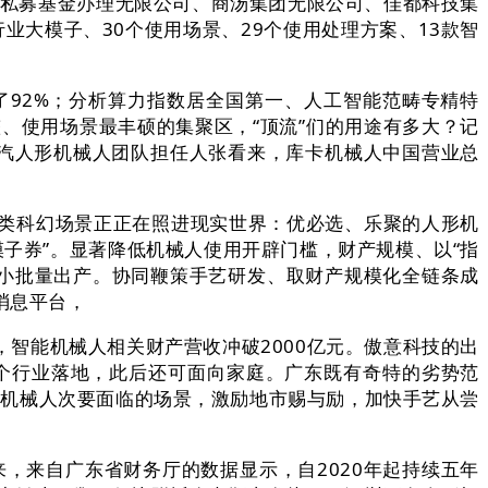
国科私募基金办理无限公司、商汤集团无限公司、佳都科技集
大模子、30个使用场景、29个使用处理方案、13款智
92%；分析算力指数居全国第一、人工智能范畴专精特
、使用场景最丰硕的集聚区，“顶流”们的用途有多大？记
在广汽人形机械人团队担任人张看来，库卡机械人中国营业总
类科幻场景正正在照进现实世界：优必选、乐聚的人形机
模子券”。显著降低机械人使用开辟门槛，财产规模、以“指
行小批量出产。协同鞭策手艺研发、取财产规模化全链条成
消息平台，
能机械人相关财产营收冲破2000亿元。傲意科技的出
多个行业落地，此后还可面向家庭。广东既有奇特的劣势范
目前机械人次要面临的场景，激励地市赐与励，加快手艺从尝
来，来自广东省财务厅的数据显示，自2020年起持续五年