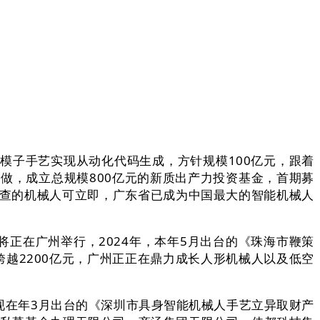
子手艺实现从动化代码生成，方针规模100亿元，跟着
做，成立总规模800亿元的新质出产力投资基金，首期募
巡查的机械人可立即，广东省已成为中国最大的智能机械人
正在广州举行，2024年，本年5月出台的《珠海市鞭策
越2200亿元，广州正正在鼎力成长人形机械人以及低空
在年3月出台的《深圳市具身智能机械人手艺立异取财产